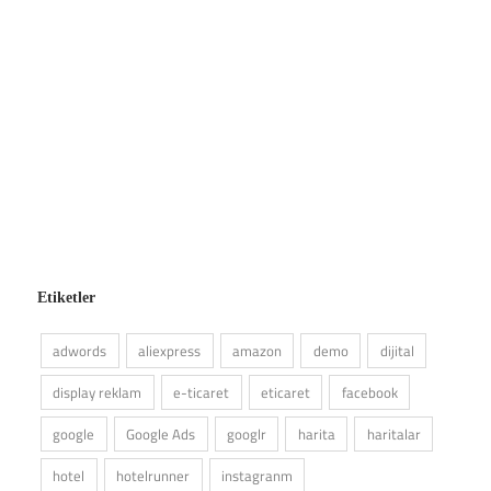
Etiketler
adwords
aliexpress
amazon
demo
dijital
display reklam
e-ticaret
eticaret
facebook
google
Google Ads
googlr
harita
haritalar
hotel
hotelrunner
instagranm